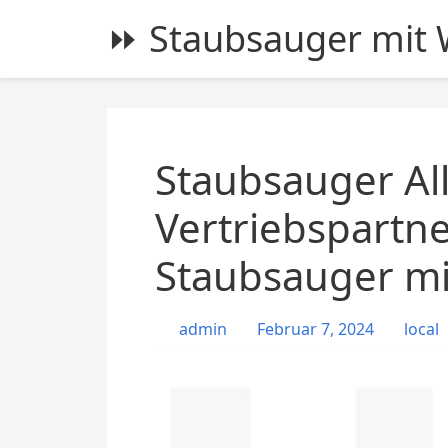
S
⏩ Staubsauger mit W
k
i
p
t
o
c
Staubsauger Al
o
n
Vertriebspartn
t
Staubsauger mit
e
n
t
admin
Februar 7, 2024
local