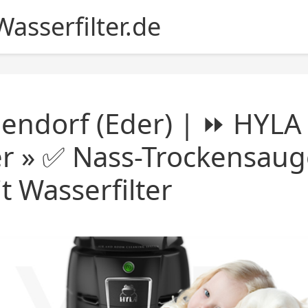
asserfilter.de
lendorf (Eder) | ⏩ HYLA
er » ✅ Nass-Trockensaug
 Wasserfilter