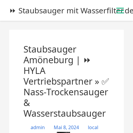
S
⏩ Staubsauger mit Wasserfilter.d
k
i
p
t
o
Staubsauger
c
o
Amöneburg | ⏩
n
HYLA
t
e
Vertriebspartner » ✅
n
Nass-Trockensauger
t
&
Wasserstaubsauger
admin
Mai 8, 2024
local