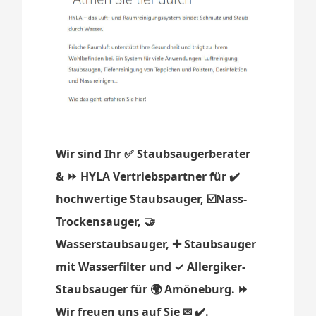
Wir sind Ihr ✅ Staubsaugerberater
& ⏩ HYLA Vertriebspartner für ✔️
hochwertige Staubsauger, ☑️Nass-
Trockensauger, 🤝
Wasserstaubsauger, ✚ Staubsauger
mit Wasserfilter und ✓ Allergiker-
Staubsauger für 🌍 Amöneburg. ⏩
Wir freuen uns auf Sie ✉ ✔️.