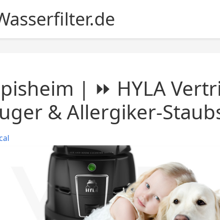
asserfilter.de
pisheim | ⏩ HYLA Vertr
uger & Allergiker-Stau
cal