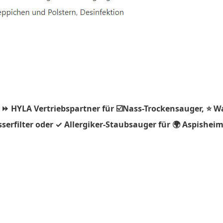
 ⏩ HYLA Vertriebspartner für ☑️Nass-Trockensauger, ⭐ W
erfilter oder ✓ Allergiker-Staubsauger für 🌍 Aspisheim