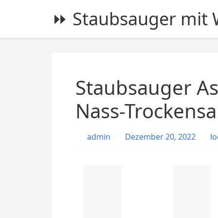
S
⏩ Staubsauger mit W
k
i
p
t
o
c
Staubsauger As
o
n
Nass-Trockensa
t
e
admin
Dezember 20, 2022
lo
n
t