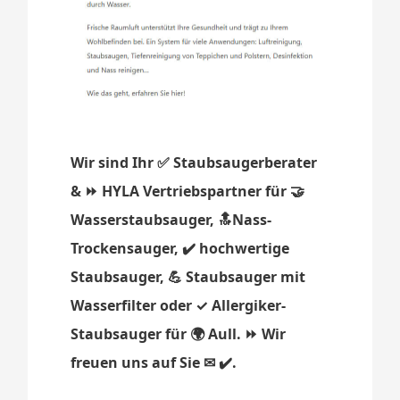
Wir sind Ihr ✅ Staubsaugerberater
& ⏩ HYLA Vertriebspartner für 🤝
Wasserstaubsauger, 🔝Nass-
Trockensauger, ✔️ hochwertige
Staubsauger, 💪 Staubsauger mit
Wasserfilter oder ✓ Allergiker-
Staubsauger für 🌍 Aull. ⏩ Wir
freuen uns auf Sie ✉ ✔️.