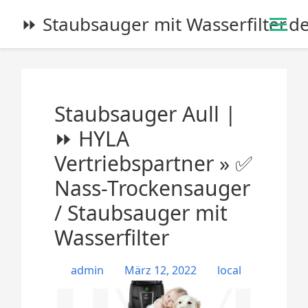
S
⏩ Staubsauger mit Wasserfilter.d
k
i
p
t
o
Staubsauger Aull |
c
o
⏩ HYLA
n
Vertriebspartner » ✅
t
e
Nass-Trockensauger
n
/ Staubsauger mit
t
Wasserfilter
admin
März 12, 2022
local