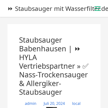
S
⏩ Staubsauger mit Wasserfilter.d
k
i
p
t
o
Staubsauger
c
o
Babenhausen | ⏩
n
HYLA
t
e
Vertriebspartner » ✅
n
Nass-Trockensauger
t
& Allergiker-
Staubsauger
admin
Juli 20, 2024
local