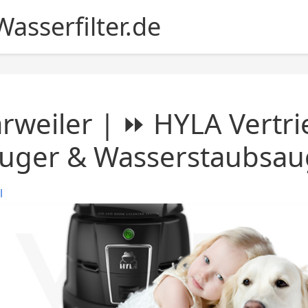
asserfilter.de
rweiler | ⏩ HYLA Vertri
auger & Wasserstaubsau
l