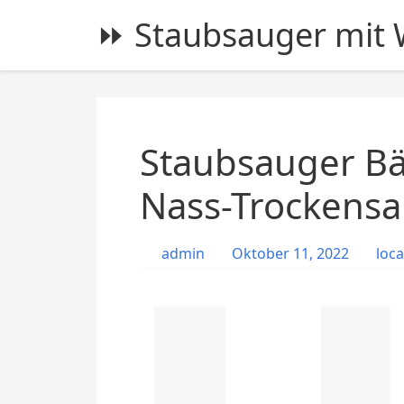
S
⏩ Staubsauger mit W
k
i
p
t
o
c
Staubsauger Bä
o
n
Nass-Trockens
t
e
admin
Oktober 11, 2022
loca
n
t