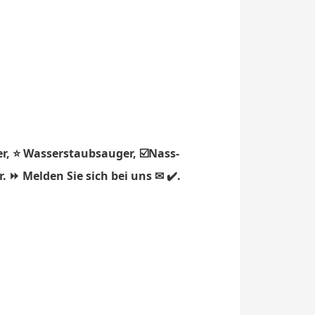
r, ⭐ Wasserstaubsauger, ☑️Nass-
. ⏩ Melden Sie sich bei uns ✉ ✔️.