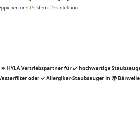
 ⏩ HYLA Vertriebspartner für ✔️ hochwertige Staubsauge
sserfilter oder ✓ Allergiker-Staubsauger in 🌍 Bärweiler