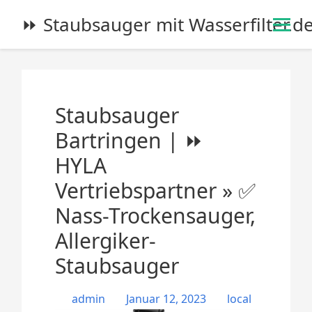
S
⏩ Staubsauger mit Wasserfilter.d
k
i
p
t
o
Staubsauger
c
o
Bartringen | ⏩
n
HYLA
t
e
Vertriebspartner » ✅
n
Nass-Trockensauger,
t
Allergiker-
Staubsauger
admin
Januar 12, 2023
local