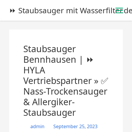
S
⏩ Staubsauger mit Wasserfilter.d
k
i
p
t
o
Staubsauger
c
o
Bennhausen | ⏩
n
HYLA
t
e
Vertriebspartner » ✅
n
Nass-Trockensauger
t
& Allergiker-
Staubsauger
admin
September 25, 2023