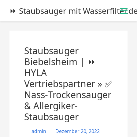
S
⏩ Staubsauger mit Wasserfilter.d
k
i
p
t
o
Staubsauger
c
o
Biebelsheim | ⏩
n
HYLA
t
e
Vertriebspartner » ✅
n
Nass-Trockensauger
t
& Allergiker-
Staubsauger
admin
Dezember 20, 2022