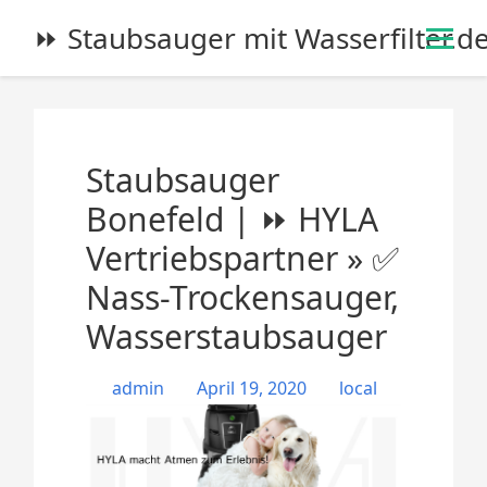
S
⏩ Staubsauger mit Wasserfilter.d
k
i
p
t
o
Staubsauger
c
o
Bonefeld | ⏩ HYLA
n
Vertriebspartner » ✅
t
e
Nass-Trockensauger,
n
Wasserstaubsauger
t
admin
April 19, 2020
local