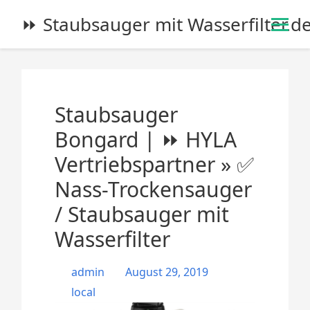
S
⏩ Staubsauger mit Wasserfilter.d
k
i
p
t
o
Staubsauger
c
o
Bongard | ⏩ HYLA
n
Vertriebspartner » ✅
t
e
Nass-Trockensauger
n
/ Staubsauger mit
t
Wasserfilter
admin
August 29, 2019
local