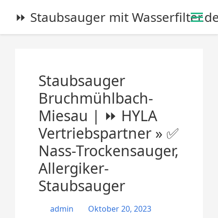
S
⏩ Staubsauger mit Wasserfilter.d
k
i
p
t
o
Staubsauger
c
o
Bruchmühlbach-
n
Miesau | ⏩ HYLA
t
e
Vertriebspartner » ✅
n
Nass-Trockensauger,
t
Allergiker-
Staubsauger
admin
Oktober 20, 2023