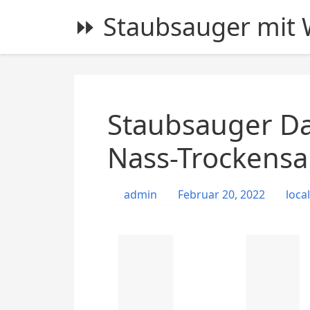
S
⏩ Staubsauger mit W
k
i
p
t
o
c
Staubsauger Da
o
n
Nass-Trockens
t
e
admin
Februar 20, 2022
local
n
t