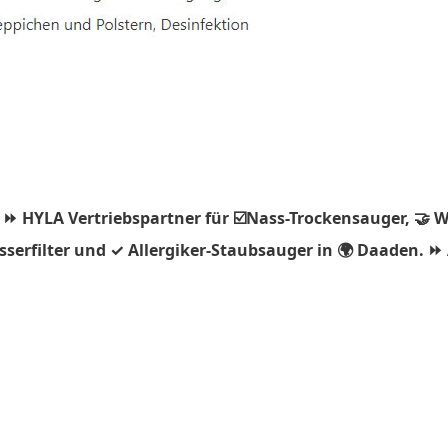
 ⏩ HYLA Vertriebspartner für ☑️Nass-Trockensauger, 🤝 
serfilter und ✓ Allergiker-Staubsauger in 🌍 Daaden. ⏩