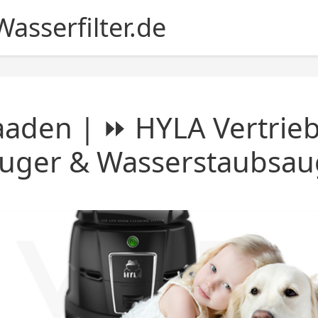
asserfilter.de
aden | ⏩ HYLA Vertrieb
auger & Wasserstaubsau