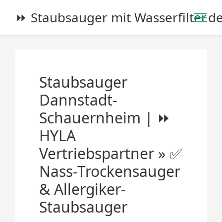
S
⏩ Staubsauger mit Wasserfilter.d
k
i
p
t
o
Staubsauger
c
o
Dannstadt-
n
Schauernheim | ⏩
t
e
HYLA
n
Vertriebspartner » ✅
t
Nass-Trockensauger
& Allergiker-
Staubsauger