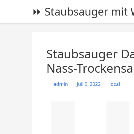
S
⏩ Staubsauger mit W
k
i
p
t
o
c
Staubsauger Da
o
n
Nass-Trockensa
t
e
admin
Juli 9, 2022
local
n
t