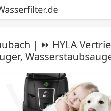
asserfilter.de
ubach | ⏩ HYLA Vertrie
uger, Wasserstaubsaug