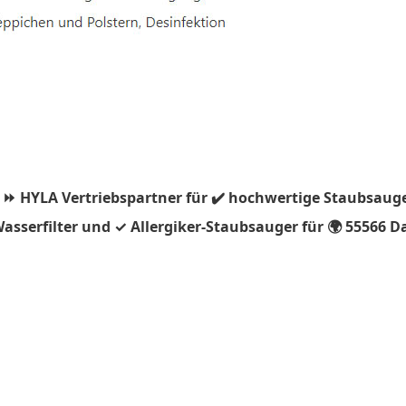
 ⏩ HYLA Vertriebspartner für ✔️ hochwertige Staubsauge
asserfilter und ✓ Allergiker-Staubsauger für 🌍 55566 D