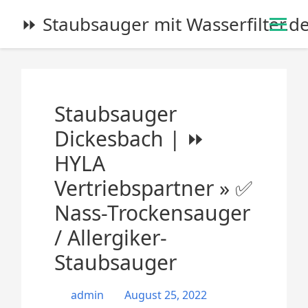
S
⏩ Staubsauger mit Wasserfilter.d
k
i
p
t
o
Staubsauger
c
o
Dickesbach | ⏩
n
HYLA
t
e
Vertriebspartner » ✅
n
Nass-Trockensauger
t
/ Allergiker-
Staubsauger
admin
August 25, 2022