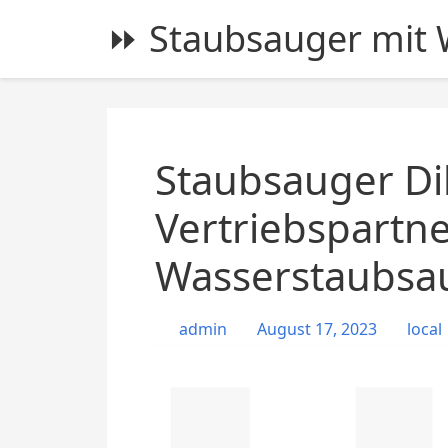
S
⏩ Staubsauger mit W
k
i
p
t
o
c
Staubsauger Dil
o
n
Vertriebspartn
t
Wasserstaubsa
e
n
t
admin
August 17, 2023
local