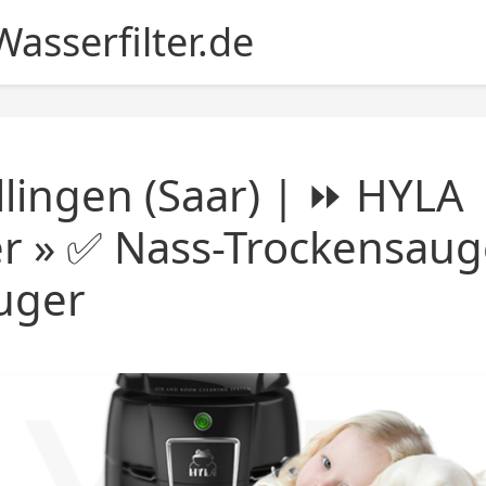
asserfilter.de
lingen (Saar) | ⏩ HYLA
er » ✅ Nass-Trockensaug
uger