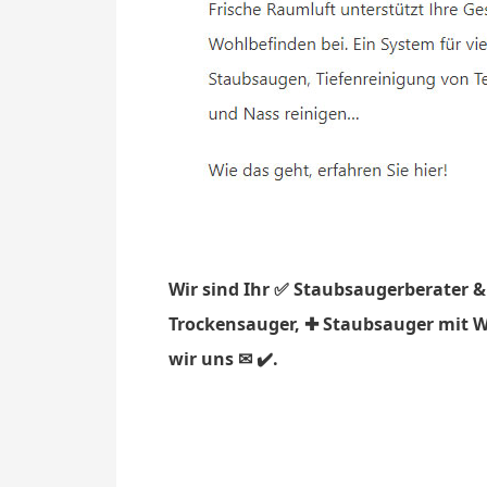
Wir sind Ihr ✅ Staubsaugerberater &
Trockensauger, ✚ Staubsauger mit Was
wir uns ✉ ✔️.