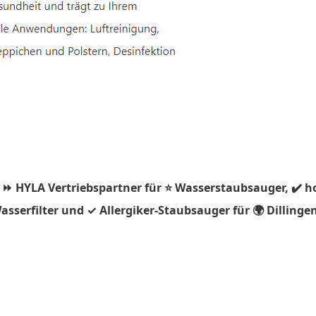
 ⏩ HYLA Vertriebspartner für ⭐ Wasserstaubsauger, ✔️ h
serfilter und ✓ Allergiker-Staubsauger für 🌍 Dillingen