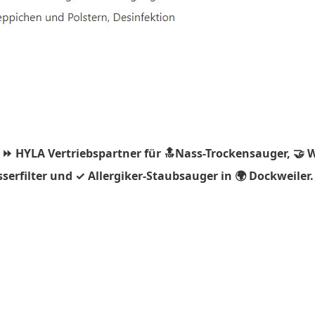
 ⏩ HYLA Vertriebspartner für 🔝Nass-Trockensauger, 🤝 
rfilter und ✓ Allergiker-Staubsauger in 🌍 Dockweiler. 