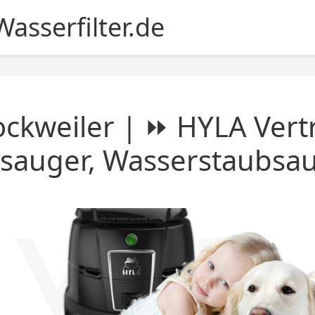
asserfilter.de
ckweiler | ⏩ HYLA Vertr
sauger, Wasserstaubsa