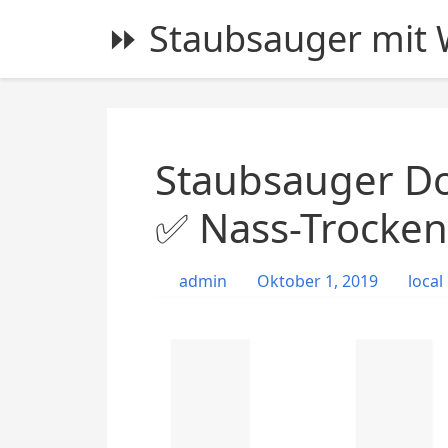
S
⏩ Staubsauger mit W
k
i
p
t
o
c
Staubsauger Do
o
n
✅ Nass-Trocken
t
e
admin
Oktober 1, 2019
local
n
t