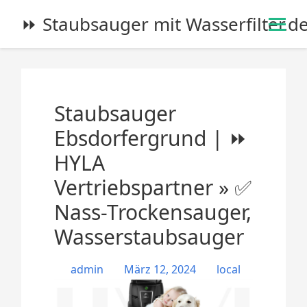
S
⏩ Staubsauger mit Wasserfilter.d
k
i
p
t
o
Staubsauger
c
o
Ebsdorfergrund | ⏩
n
HYLA
t
e
Vertriebspartner » ✅
n
Nass-Trockensauger,
t
Wasserstaubsauger
admin
März 12, 2024
local