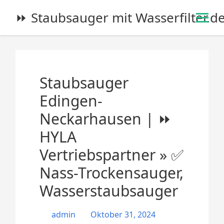
S
⏩ Staubsauger mit Wasserfilter.d
k
i
p
t
o
Staubsauger
c
o
Edingen-
n
Neckarhausen | ⏩
t
e
HYLA
n
Vertriebspartner » ✅
t
Nass-Trockensauger,
Wasserstaubsauger
admin
Oktober 31, 2024