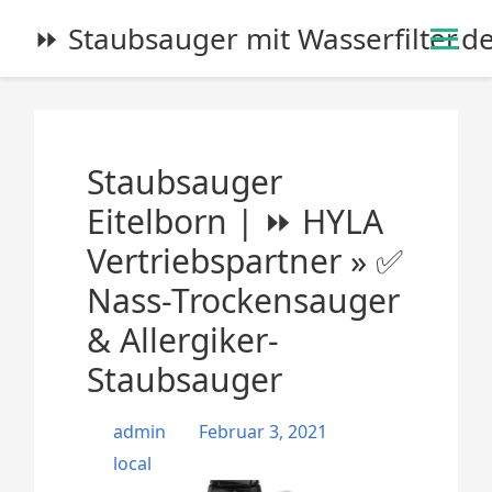
S
⏩ Staubsauger mit Wasserfilter.d
k
i
p
t
o
Staubsauger
c
o
Eitelborn | ⏩ HYLA
n
Vertriebspartner » ✅
t
e
Nass-Trockensauger
n
& Allergiker-
t
Staubsauger
admin
Februar 3, 2021
local