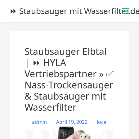
S
⏩ Staubsauger mit Wasserfilter.d
k
i
p
t
o
Staubsauger Elbtal
c
o
| ⏩ HYLA
n
Vertriebspartner » ✅
t
e
Nass-Trockensauger
n
& Staubsauger mit
t
Wasserfilter
admin
April 19, 2022
local