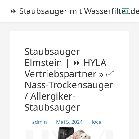
S
⏩ Staubsauger mit Wasserfilter.d
k
i
p
t
o
Staubsauger
c
o
Elmstein | ⏩ HYLA
n
Vertriebspartner » ✅
t
e
Nass-Trockensauger
n
/ Allergiker-
t
Staubsauger
admin
Mai 5, 2024
local