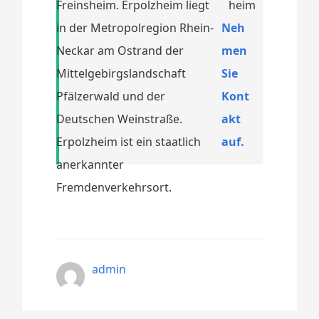
Freinsheim. Erpolzheim liegt
in der Metropolregion Rhein-
Neh
Neckar am Ostrand der
men
Mittelgebirgslandschaft
Sie
Pfälzerwald und der
Kont
Deutschen Weinstraße.
akt
Erpolzheim ist ein staatlich
auf.
anerkannter
Fremdenverkehrsort.
admin