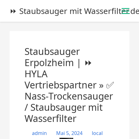
S
⏩ Staubsauger mit Wasserfilter.d
k
i
p
t
o
Staubsauger
c
o
Erpolzheim | ⏩
n
HYLA
t
e
Vertriebspartner » ✅
n
Nass-Trockensauger
t
/ Staubsauger mit
Wasserfilter
admin
Mai 5, 2024
local