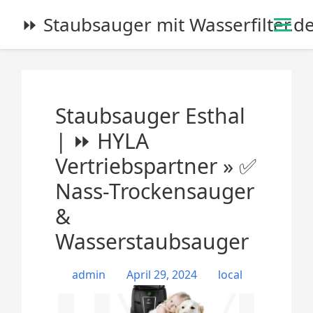
S
⏩ Staubsauger mit Wasserfilter.d
k
i
p
t
o
Staubsauger Esthal
c
o
| ⏩ HYLA
n
Vertriebspartner » ✅
t
e
Nass-Trockensauger
n
&
t
Wasserstaubsauger
admin
April 29, 2024
local