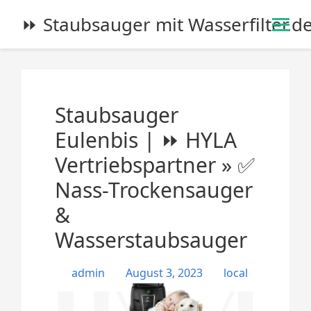
S
⏩ Staubsauger mit Wasserfilter.d
k
i
p
t
o
Staubsauger
c
o
Eulenbis | ⏩ HYLA
n
Vertriebspartner » ✅
t
e
Nass-Trockensauger
n
&
t
Wasserstaubsauger
admin
August 3, 2023
local