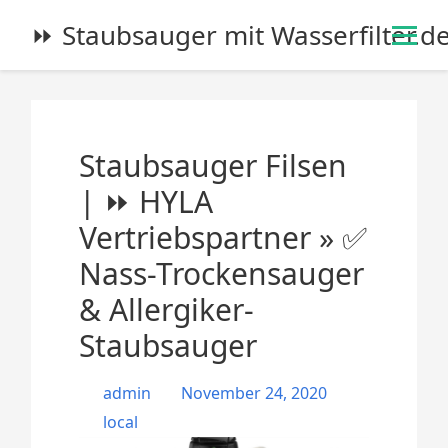
S
⏩ Staubsauger mit Wasserfilter.d
k
i
p
t
o
Staubsauger Filsen
c
o
| ⏩ HYLA
n
Vertriebspartner » ✅
t
e
Nass-Trockensauger
n
& Allergiker-
t
Staubsauger
admin
November 24, 2020
local