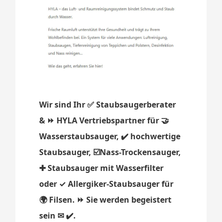
Wir sind Ihr ✅ Staubsaugerberater
& ⏩ HYLA Vertriebspartner für 🤝
Wasserstaubsauger, ✔️ hochwertige
Staubsauger, ☑️Nass-Trockensauger,
✚ Staubsauger mit Wasserfilter
oder ✓ Allergiker-Staubsauger für
🌍 Filsen. ⏩ Sie werden begeistert
sein ✉ ✔️.