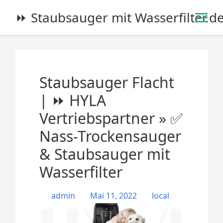
S
⏩ Staubsauger mit Wasserfilter.d
k
i
p
t
o
Staubsauger Flacht
c
o
| ⏩ HYLA
n
Vertriebspartner » ✅
t
e
Nass-Trockensauger
n
& Staubsauger mit
t
Wasserfilter
admin
Mai 11, 2022
local