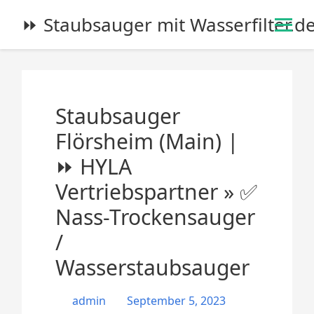
S
⏩ Staubsauger mit Wasserfilter.d
k
i
p
t
o
Staubsauger
c
o
Flörsheim (Main) |
n
⏩ HYLA
t
e
Vertriebspartner » ✅
n
Nass-Trockensauger
t
/
Wasserstaubsauger
admin
September 5, 2023