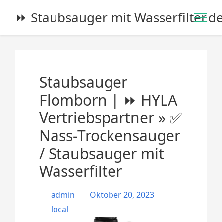
S
⏩ Staubsauger mit Wasserfilter.d
k
i
p
t
o
Staubsauger
c
o
Flomborn | ⏩ HYLA
n
Vertriebspartner » ✅
t
e
Nass-Trockensauger
n
/ Staubsauger mit
t
Wasserfilter
admin
Oktober 20, 2023
local