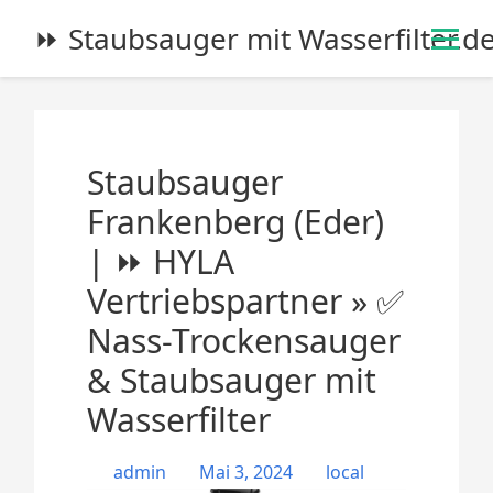
S
⏩ Staubsauger mit Wasserfilter.d
k
i
p
t
o
Staubsauger
c
o
Frankenberg (Eder)
n
| ⏩ HYLA
t
e
Vertriebspartner » ✅
n
Nass-Trockensauger
t
& Staubsauger mit
Wasserfilter
admin
Mai 3, 2024
local