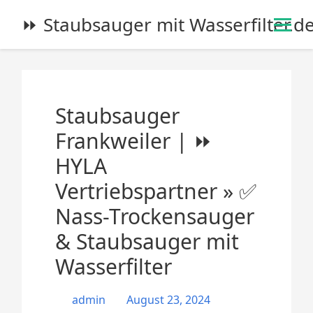
S
⏩ Staubsauger mit Wasserfilter.d
k
i
p
t
o
Staubsauger
c
o
Frankweiler | ⏩
n
HYLA
t
e
Vertriebspartner » ✅
n
Nass-Trockensauger
t
& Staubsauger mit
Wasserfilter
admin
August 23, 2024