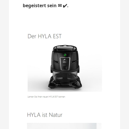
begeistert sein ✉ ✔️.