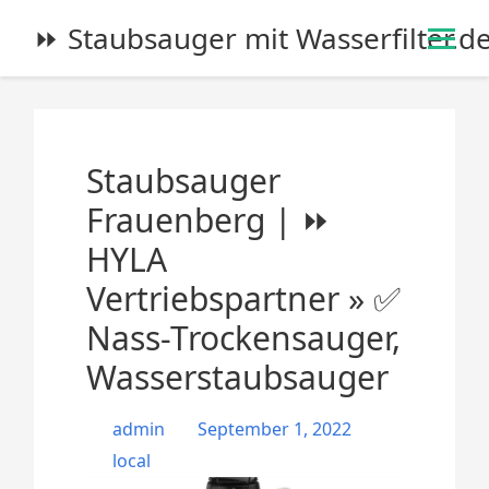
S
⏩ Staubsauger mit Wasserfilter.d
k
i
p
t
o
Staubsauger
c
o
Frauenberg | ⏩
n
HYLA
t
e
Vertriebspartner » ✅
n
Nass-Trockensauger,
t
Wasserstaubsauger
admin
September 1, 2022
local