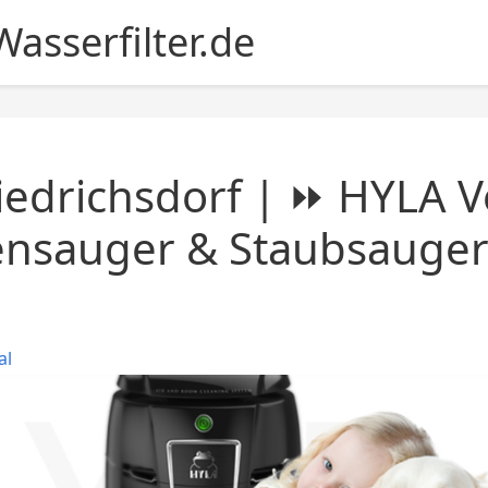
asserfilter.de
iedrichsdorf | ⏩ HYLA V
ensauger & Staubsauger
al