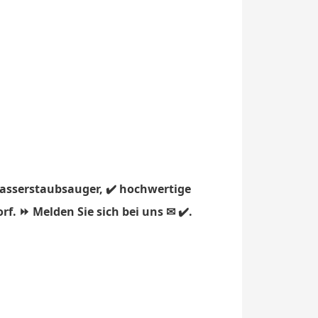
Wasserstaubsauger, ✔️ hochwertige
f. ⏩ Melden Sie sich bei uns ✉ ✔️.