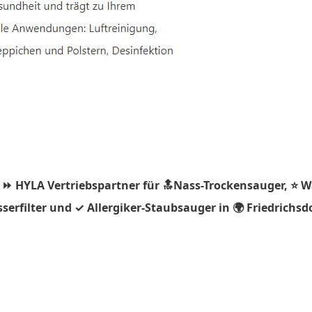
 ⏩ HYLA Vertriebspartner für 🔝Nass-Trockensauger, ⭐ 
rfilter und ✓ Allergiker-Staubsauger in 🌍 Friedrichsdor