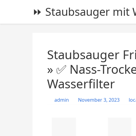
S
⏩ Staubsauger mit W
k
i
p
t
o
c
Staubsauger Fr
o
n
» ✅ Nass-Trock
t
Wasserfilter
e
n
t
admin
November 3, 2023
loc