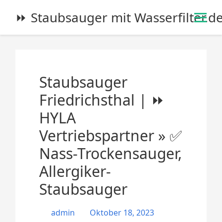
S
⏩ Staubsauger mit Wasserfilter.d
k
i
p
t
o
Staubsauger
c
o
Friedrichsthal | ⏩
n
HYLA
t
e
Vertriebspartner » ✅
n
Nass-Trockensauger,
t
Allergiker-
Staubsauger
admin
Oktober 18, 2023