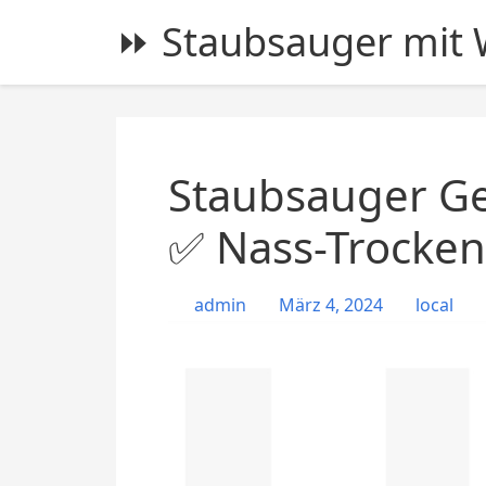
S
⏩ Staubsauger mit W
k
i
p
t
o
c
Staubsauger Ge
o
n
✅ Nass-Trocken
t
e
admin
März 4, 2024
local
n
t