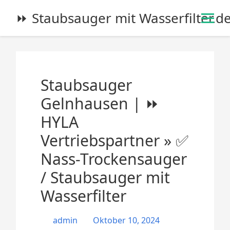
S
⏩ Staubsauger mit Wasserfilter.d
k
i
p
t
o
Staubsauger
c
o
Gelnhausen | ⏩
n
HYLA
t
e
Vertriebspartner » ✅
n
Nass-Trockensauger
t
/ Staubsauger mit
Wasserfilter
admin
Oktober 10, 2024