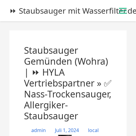
S
⏩ Staubsauger mit Wasserfilter.d
k
i
p
t
o
Staubsauger
c
o
Gemünden (Wohra)
n
| ⏩ HYLA
t
e
Vertriebspartner » ✅
n
Nass-Trockensauger,
t
Allergiker-
Staubsauger
admin
Juli 1, 2024
local