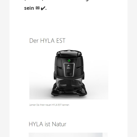
sein ✉ ✔️.