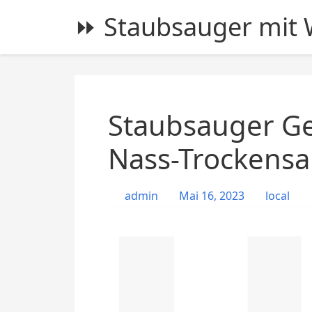
S
⏩ Staubsauger mit W
k
i
p
t
o
c
Staubsauger Ge
o
n
Nass-Trockensa
t
e
admin
Mai 16, 2023
local
n
t