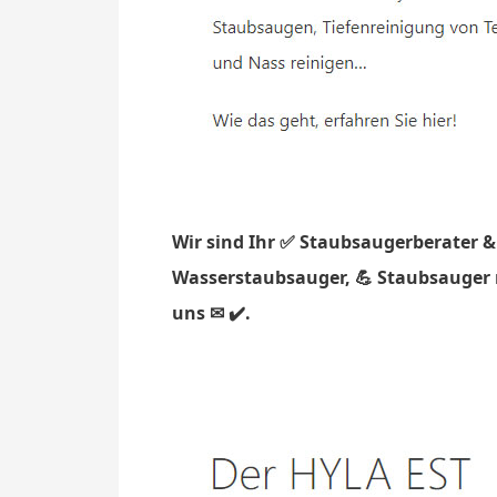
Wir sind Ihr ✅ Staubsaugerberater &
Wasserstaubsauger, 💪 Staubsauger m
uns ✉ ✔️.