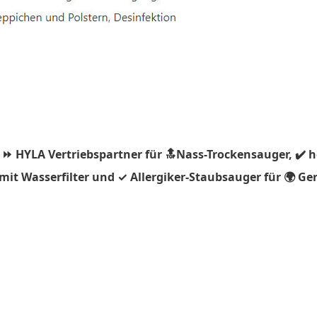
 ⏩ HYLA Vertriebspartner für 🔝Nass-Trockensauger, ✔️ 
it Wasserfilter und ✓ Allergiker-Staubsauger für 🌍 Ge