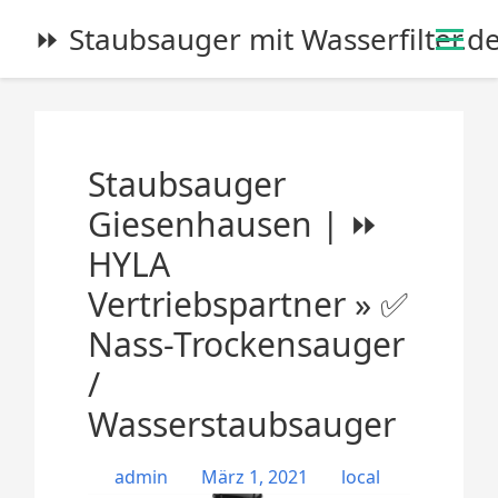
S
⏩ Staubsauger mit Wasserfilter.d
k
i
p
t
o
Staubsauger
c
o
Giesenhausen | ⏩
n
HYLA
t
e
Vertriebspartner » ✅
n
Nass-Trockensauger
t
/
Wasserstaubsauger
admin
März 1, 2021
local