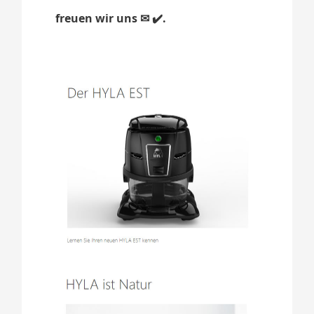
freuen wir uns ✉ ✔️.