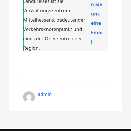
Landkreises ist sie
n Sie
Verwaltungszentrum
uns
Mittelhessens, bedeutender
eine
Verkehrsknotenpunkt und
Emai
eines der Oberzentren der
l.
Region.
admin