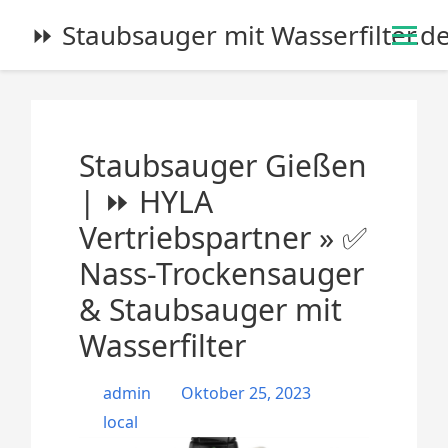
S
⏩ Staubsauger mit Wasserfilter.d
k
i
p
t
o
Staubsauger Gießen
c
o
| ⏩ HYLA
n
Vertriebspartner » ✅
t
e
Nass-Trockensauger
n
& Staubsauger mit
t
Wasserfilter
admin
Oktober 25, 2023
local