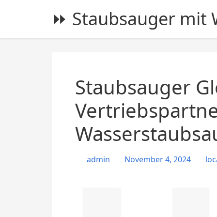
S
⏩ Staubsauger mit W
k
i
p
t
o
c
Staubsauger Gl
o
n
Vertriebspartn
t
Wasserstaubsa
e
n
t
admin
November 4, 2024
loc