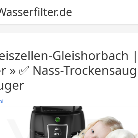
asserfilter.de
eiszellen-Gleishorbach 
er » ✅ Nass-Trockensaug
uger
al