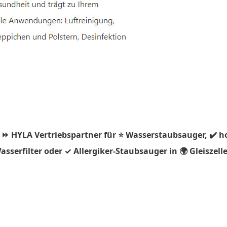
 ⏩ HYLA Vertriebspartner für ⭐ Wasserstaubsauger, ✔️ h
sserfilter oder ✓ Allergiker-Staubsauger in 🌍 Gleisze