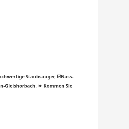
ochwertige Staubsauger, ☑️Nass-
llen-Gleishorbach. ⏩ Kommen Sie