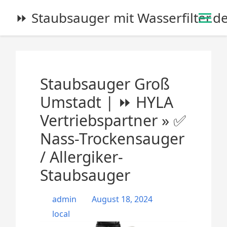
S
⏩ Staubsauger mit Wasserfilter.d
k
i
p
t
o
Staubsauger Groß
c
o
Umstadt | ⏩ HYLA
n
Vertriebspartner » ✅
t
e
Nass-Trockensauger
n
/ Allergiker-
t
Staubsauger
admin
August 18, 2024
local