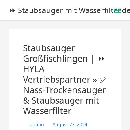
S
⏩ Staubsauger mit Wasserfilter.d
k
i
p
t
o
Staubsauger
c
o
Großfischlingen | ⏩
n
HYLA
t
e
Vertriebspartner » ✅
n
Nass-Trockensauger
t
& Staubsauger mit
Wasserfilter
admin
August 27, 2024