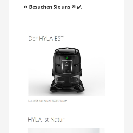
⏩ Besuchen Sie uns ✉ ✔️.