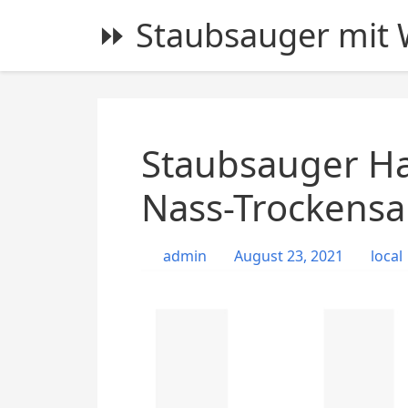
S
⏩ Staubsauger mit W
k
i
p
t
o
c
Staubsauger Ha
o
n
Nass-Trockensa
t
e
admin
August 23, 2021
local
n
t