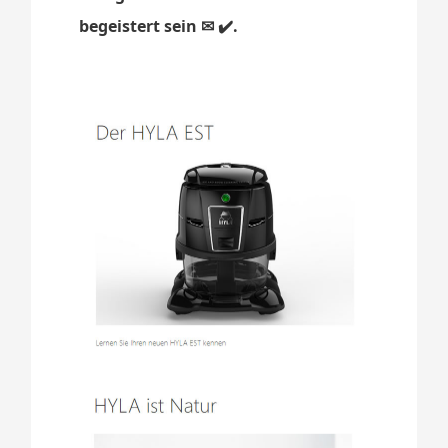
begeistert sein ✉ ✔️.