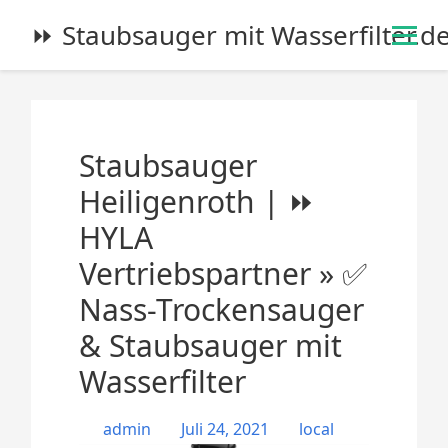
S
⏩ Staubsauger mit Wasserfilter.d
k
i
p
t
o
Staubsauger
c
o
Heiligenroth | ⏩
n
HYLA
t
e
Vertriebspartner » ✅
n
Nass-Trockensauger
t
& Staubsauger mit
Wasserfilter
admin
Juli 24, 2021
local