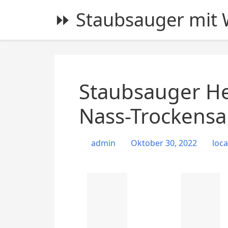
S
⏩ Staubsauger mit W
k
i
p
t
o
c
Staubsauger He
o
n
Nass-Trockensa
t
e
admin
Oktober 30, 2022
loca
n
t