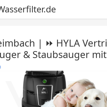
asserfilter.de
imbach | ⏩ HYLA Vertri
uger & Staubsauger mit 
l