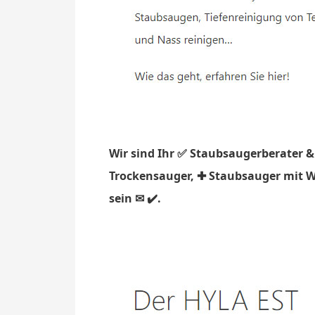
Wir sind Ihr ✅ Staubsaugerberater &
Trockensauger, ✚ Staubsauger mit Wa
sein ✉ ✔️.