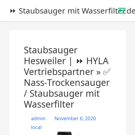
S
⏩ Staubsauger mit Wasserfilter.d
k
i
p
t
o
Staubsauger
c
o
Hesweiler | ⏩ HYLA
n
Vertriebspartner » ✅
t
e
Nass-Trockensauger
n
/ Staubsauger mit
t
Wasserfilter
admin
November 6, 2020
local