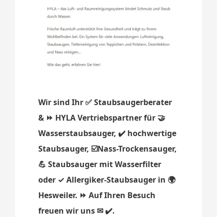
Wir sind Ihr ✅ Staubsaugerberater
& ⏩ HYLA Vertriebspartner für 🤝
Wasserstaubsauger, ✔️ hochwertige
Staubsauger, ☑️Nass-Trockensauger,
💪 Staubsauger mit Wasserfilter
oder ✓ Allergiker-Staubsauger in 🌍
Hesweiler. ⏩ Auf Ihren Besuch
freuen wir uns ✉ ✔️.