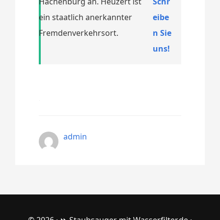
Hachenburg an. Heuzert ist
Schr
ein staatlich anerkannter
eibe
Fremdenverkehrsort.
n Sie
uns!
admin
© 2026 ·
⏩ Staubsauger mit Wasserfilter.de
·