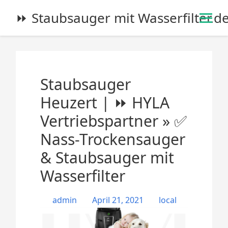
S
⏩ Staubsauger mit Wasserfilter.d
k
i
p
t
o
Staubsauger
c
o
Heuzert | ⏩ HYLA
n
Vertriebspartner » ✅
t
e
Nass-Trockensauger
n
& Staubsauger mit
t
Wasserfilter
admin
April 21, 2021
local