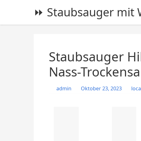
S
⏩ Staubsauger mit W
k
i
p
t
o
c
Staubsauger Hi
o
n
Nass-Trockensa
t
e
admin
Oktober 23, 2023
loca
n
t