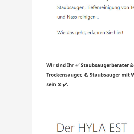
Wir sind Ihr ✅ Staubsaugerberater &
Trockensauger, 💪 Staubsauger mit W
sein ✉ ✔️.