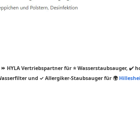
 ⏩ HYLA Vertriebspartner für ⭐ Wasserstaubsauger, ✔️ h
asserfilter und ✓ Allergiker-Staubsauger für 🌍
Hillesh