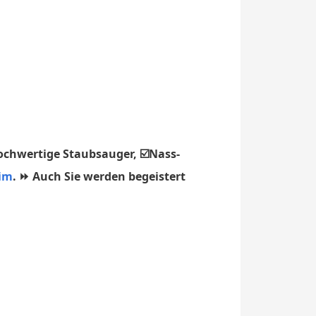
ochwertige Staubsauger, ☑️Nass-
eim
. ⏩ Auch Sie werden begeistert