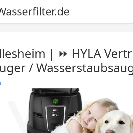
asserfilter.de
llesheim | ⏩ HYLA Vertr
uger / Wasserstaubsau
l